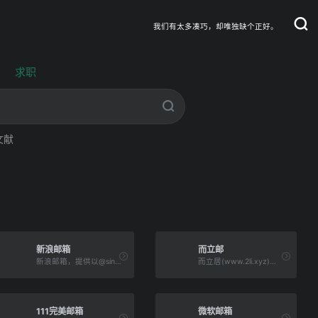
我们有太多凑巧，却唯独缺个正好。
求职
文献
新浪邮箱
而立邮
新浪邮箱，提供以@sina.com和@sina.cn为后缀的免费邮箱。2G超大附件和50M普通附件，容量5G至无限大，整合新浪微博应用，支持客户端收发，更加安全，更少垃圾邮件。
而立居(www.2li.xyz)邮局
111完美邮箱
微软邮箱