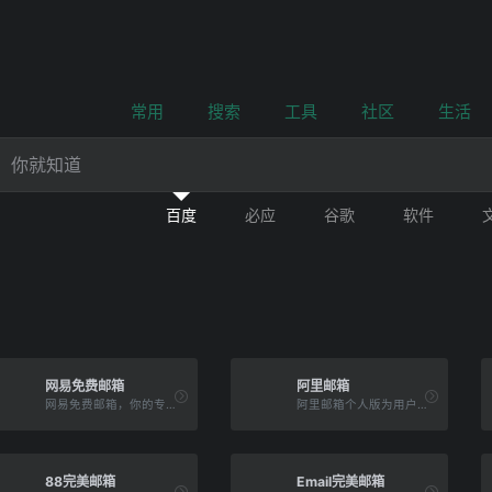
常用
搜索
工具
社区
生活
百度
必应
谷歌
软件
网易免费邮箱
阿里邮箱
网易免费邮箱，你的专业电子邮局，提供以@163.com、@126.com和@yeah.net为后缀的免费邮箱。超过20年邮箱运营经验，系统快速稳定安全，支持超大附件和网盘服务。网易邮箱官方App“邮箱大师”帮您高效处理邮件，支持所有邮箱，并可在手机、Windows和Mac上多端协同使用。
阿里邮箱个人版为用户提供高效稳定便捷的电子邮箱服务，免费注册邮箱送2G超大附件，60G容量，您可以在电脑网页、手机端注册、登录阿里邮箱个人版。
88完美邮箱
Email完美邮箱