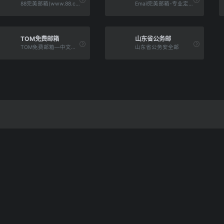
88完美邮箱(www.88.com)是一款专注于沟通的免费电子办公邮箱,致力于打造新一代个人免费邮箱,88.com是大家都喜欢的吉祥域名,88蕴含着“财富、幸运、美好”等寓意,拥有一个@88.com的好名字商务邮箱,将是陪伴您一生的财富,陪伴您一生的幸运,陪伴您一生的美好
Email完美邮箱-专业定制邮箱(www.email.cn)Email完美邮箱(www.email.cn)是一款支持个人自定义二级域名的专业定制个人免费电子邮箱,作为完美邮箱家族旗下全新上线的邮箱产品,Email完美邮箱更能满足个人多元化需求.登录www.email.cn,轻松定制您的二级域名
TOM免费邮箱
山东省公务邮
TOM免费邮箱—中文邮箱最早期品牌之一，设有独立海外服务器，安全加密通道，多通道7*24小时客户服务。支持各种客户端收发，垃圾邮件拦截率超98%。
山东省公务安全邮