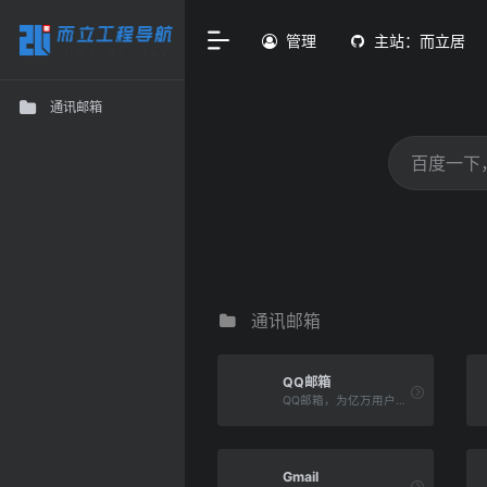
管理
主站：而立居
通讯邮箱
通讯邮箱
QQ邮箱
QQ邮箱，为亿万用户提供高效稳定便捷的电子邮件服务。你可以在电脑网页、iOS/iPad客户端、及Android客户端上使用它，通过邮件发送3G的超大附件，体验文件中转站、日历、记事本、漂流瓶等特色功能。QQ邮箱，常联系。
Gmail